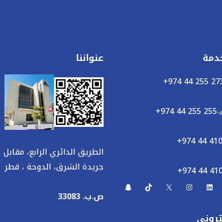
خدمة
عنواننا
+974 44 255 27
+974 44 255 255
ي:
+974 44 410
الطريق الدائري الرابع، مقابل
جريدة الشرق، الدوحة ، قطر
+974 44 41
ص.ب. 33083
تروني