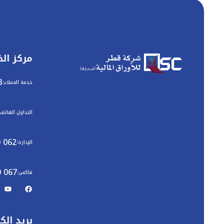
مركز ال
3
خدمة العملاء:
التداول الهاتف
 062
الإدارة:
0 067
فاكس:
بريد إلك